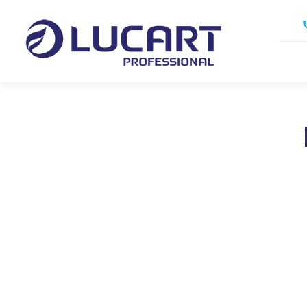
Skočiť
na
hlavný
obsah