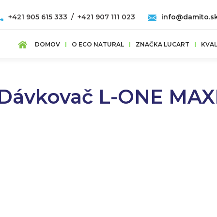
+421 905 615 333 / +421 907 111 023
info@damito.s
DOMOV
O ECO NATURAL
ZNAČKA LUCART
KVAL
Dávkovač L-ONE MAX