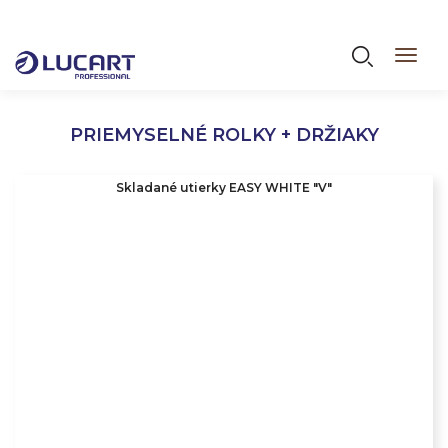
Skočiť
na
Vyhľadáva
Toggl
hlavný
navig
obsah
PRIEMYSELNÉ ROLKY + DRŽIAKY
Skladané utierky EASY WHITE "V"