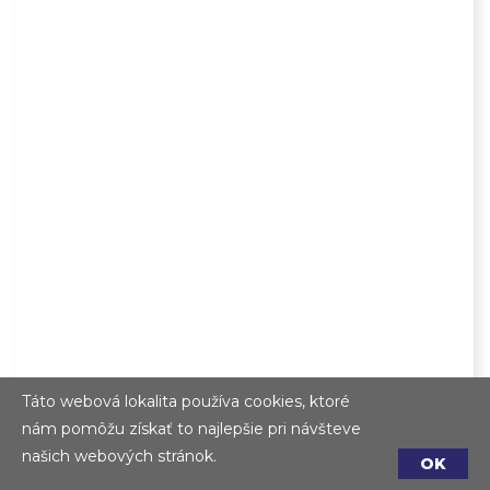
Táto webová lokalita používa cookies, ktoré
nám pomôžu získať to najlepšie pri návšteve
Zásobník GASTRO TABLE TOP
našich webových stránok.
OK