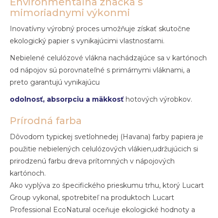
Environmentálna značka s
mimoriadnymi výkonmi
Inovatívny výrobný proces umožňuje získať skutočne
ekologický papier s vynikajúcimi vlastnosťami.
Nebielené celulózové vlákna nachádzajúce sa v kartónoch
od nápojov sú porovnateľné s primárnymi vláknami, a
preto garantujú vynikajúcu
odolnosť, absorpciu a mäkkosť
hotových výrobkov.
Prírodná farba
Dôvodom typickej svetlohnedej (Havana) farby papiera je
použitie nebielených celulózových vlákien,udržujúcich si
prirodzenú farbu dreva prítomných v nápojových
kartónoch.
Ako vyplýva zo špecifického prieskumu trhu, ktorý Lucart
Group vykonal, spotrebiteľ na produktoch Lucart
Professional EcoNatural oceňuje ekologické hodnoty a