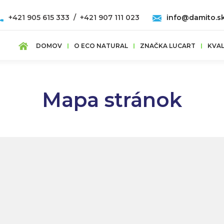
+421 905 615 333 / +421 907 111 023
info@damito.s
DOMOV
O ECO NATURAL
ZNAČKA LUCART
KVAL
Mapa stránok