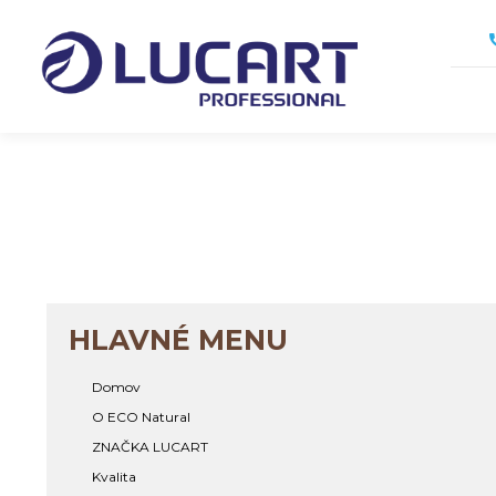
Skočiť
na
hlavný
obsah
HLAVNÉ MENU
Domov
O ECO Natural
ZNAČKA LUCART
Kvalita