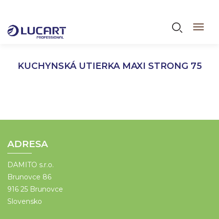
Skočiť
na
Vyhľadáva
Toggl
hlavný
navig
obsah
KUCHYNSKÁ UTIERKA MAXI STRONG 75
ADRESA
DAMITO s.r.o.
Brunovce 86
916 25 Brunovce
Slovensko