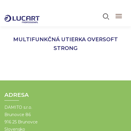
Skočiť
na
Vyhľadáva
Toggl
hlavný
navig
obsah
MULTIFUNKČNÁ UTIERKA OVERSOFT
STRONG
ADRESA
DAMITO s.r.o.
Brunovce 86
916 25 Brunovce
Slovensko