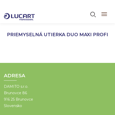
Skočiť
na
Vyhľadáva
Toggl
hlavný
navig
obsah
PRIEMYSELNÁ UTIERKA DUO MAXI PROFI
ADRESA
DAMITO s.r.o.
Brunovce 86
916 25 Brunovce
Slovensko