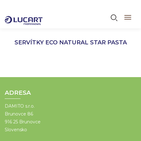
Skočiť
na
Vyhľadáva
Toggl
hlavný
navig
obsah
SERVÍTKY ECO NATURAL STAR PASTA
ADRESA
DAMITO s.r.o.
Brunovce 86
916 25 Brunovce
Slovensko