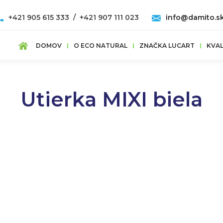
+421 905 615 333 / +421 907 111 023
info@damito.s
DOMOV
O ECO NATURAL
ZNAČKA LUCART
KVAL
Utierka MIXI biela