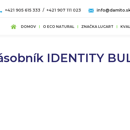
+421 905 615 333 / +421 907 111 023
info@damito.s
DOMOV
O ECO NATURAL
ZNAČKA LUCART
KVAL
ásobník IDENTITY BU