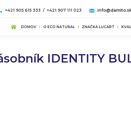
+421 905 615 333 / +421 907 111 023
info@damito.s
DOMOV
O ECO NATURAL
ZNAČKA LUCART
KVAL
ásobník IDENTITY BU