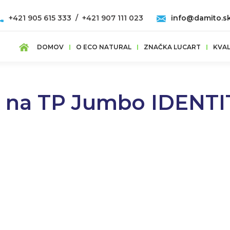
+421 905 615 333 / +421 907 111 023
info@damito.s
DOMOV
O ECO NATURAL
ZNAČKA LUCART
KVAL
 na TP Jumbo IDENTI